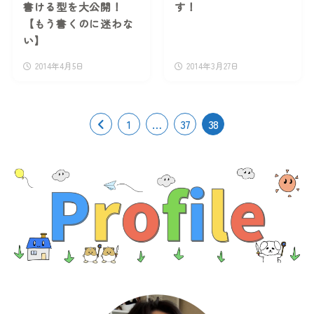
書ける型を大公開！
す！
【もう書くのに迷わな
い】
2014年4月5日
2014年3月27日
1
…
37
38