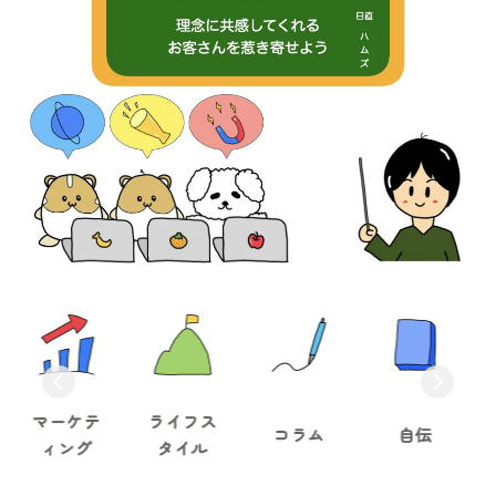
Previous
Nex
ーケテ
ライフス
お客
コラム
自伝
ィング
タイル
声