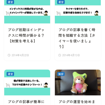
運営
運営
ブログ初期はインデッ
ブログの記事を書く時
クスに時間が掛かる？
間を短縮する方法【タ
【対策を考える】
イマーを使いましょ
う】
2014年4月22日
2014年4月13日
運営
挨拶
ブログの記事が簡単に
ブログの運営を始めま