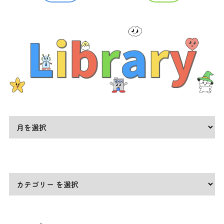
ア
ー
カ
イ
ブ