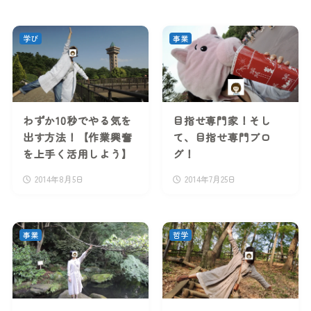
学び
事業
わずか10秒でやる気を
目指せ専門家！そし
出す方法！【作業興奮
て、目指せ専門ブロ
を上手く活用しよう】
グ！
2014年8月5日
2014年7月25日
事業
哲学