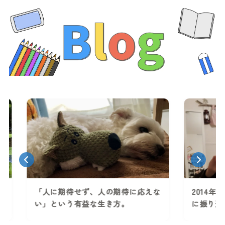
Previous
Nex
応えな
2014年1月からの軌跡。起業13年目
視座
に振り返る人生の美学。
ージ