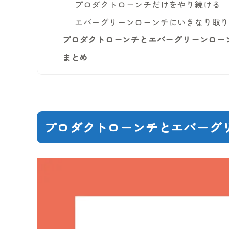
プロダクトローンチだけをやり続ける
エバーグリーンローンチにいきなり取
プロダクトローンチとエバーグリーンロー
まとめ
プロダクトローンチとエバーグ