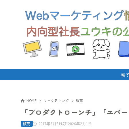
電
HOME
マーケティング
販売
「プロダクトローンチ」「エバー
2017年8月5日
2026年2月1日
販売