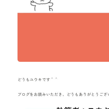
どうもユウキです＾＾
ブログをお読みいただき、どうもありがとうござ