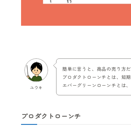
簡単に言うと、商品の売り方
プロダクトローンチとは、短
エバーグリーンローンチとは
ユウキ
プロダクトローンチ