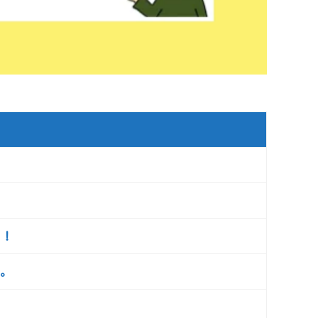
よ！
す。