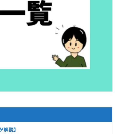
ル
家が解説】